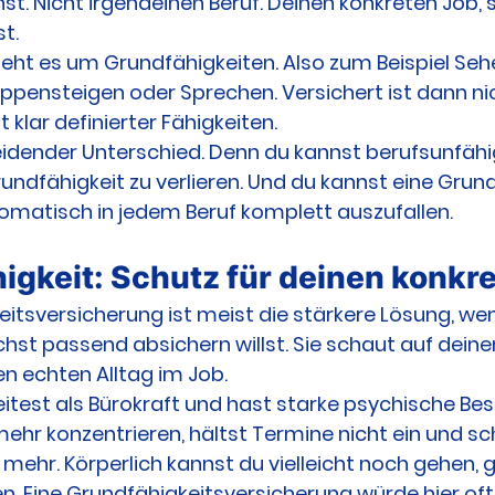
. Nicht irgendeinen Beruf. Deinen konkreten Job, s
t.
 geht es um Grundfähigkeiten. Also zum Beispiel Sehe
eppensteigen oder Sprechen. Versichert ist dann nic
 klar definierter Fähigkeiten.
eidender Unterschied. Denn du kannst berufsunfähig
rundfähigkeit zu verlieren. Und du kannst eine Grund
tomatisch in jedem Beruf komplett auszufallen.
igkeit: Schutz für deinen konkr
eitsversicherung ist meist die stärkere Lösung, wen
st passend absichern willst. Sie schaut auf deine
en echten Alltag im Job.
rbeitest als Bürokraft und hast starke psychische B
mehr konzentrieren, hältst Termine nicht ein und sc
 mehr. Körperlich kannst du vielleicht noch gehen, gr
. Eine Grundfähigkeitsversicherung würde hier oft n