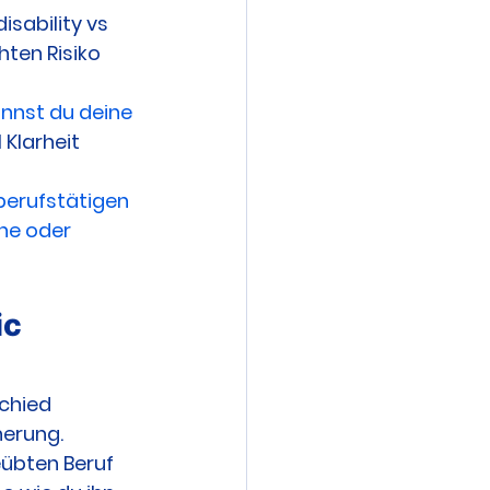
sability vs 
hten Risiko 
annst du deine 
Klarheit 
berufstätigen 
ne oder 
c 
chied 
herung.
eübten Beruf 