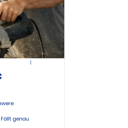
c
hwere 
Fällt genau 