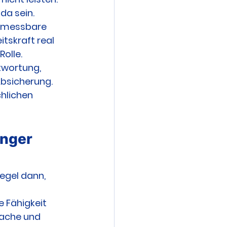
da sein.
ar messbare 
itskraft real 
olle.
twortung, 
Absicherung. 
chlichen 
nger 
egel dann, 
 Fähigkeit 
fache und 