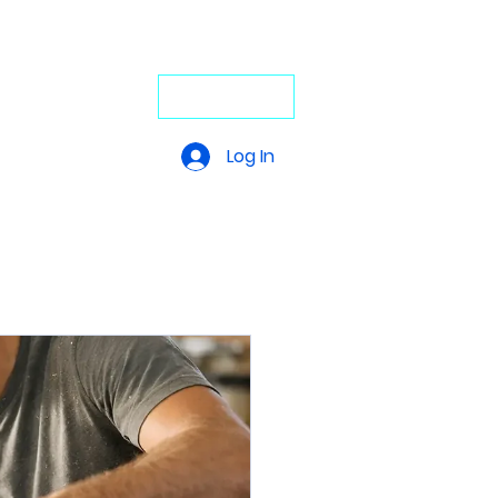
4-Stunden-Service: +49 7272 77 45
29
undfähigkeit
JETZT ANRUFEN
Video-Portal
Log In