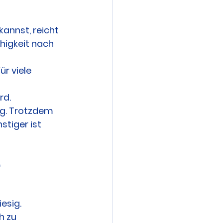
nnst, reicht 
higkeit nach 
r viele 
rd.
ng. Trotzdem 
stiger ist 
 
iesig.
h zu 