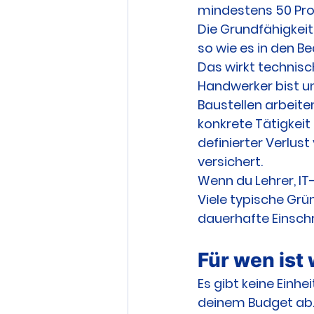
mindestens 50 Pr
Die Grundfähigkeits
so wie es in den B
Das wirkt technisch
Handwerker bist u
Baustellen arbeite
konkrete Tätigkeit
definierter Verlus
versichert.
Wenn du Lehrer, IT
Viele typische Grü
dauerhafte Einschr
Für wen ist
Es gibt keine Einh
deinem Budget ab