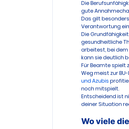
Die Berufsunfähigk
gute Annahmechanc
Das gilt besonders
Verantwortung eine
Die Grundfähigkeits
gesundheitliche T
arbeitest, bei dem
kann sie deutlich b
Für Beamte spielt z
Weg meist zur BU-L
und Azubis
 profiti
noch mitspielt.
Entscheidend ist ni
deiner Situation rea
Wo viele di