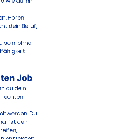
o wie du ihn 
n, Hören, 
ht dein Beruf, 
 sein, ohne 
fähigkeit 
eten Job
n du dein 
n echten 
eschwerden. Du 
haffst den 
eifen, 
icht leisten. 