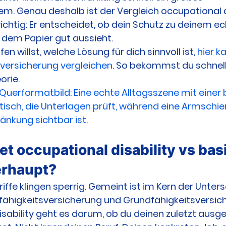
 Genau deshalb ist der Vergleich occupational di
wichtig: Er entscheidet, ob dein Schutz zu deinem ec
 dem Papier gut aussieht.
en willst, welche Lösung für dich sinnvoll ist, 
hier k
sversicherung vergleichen
. So bekommst du schnell 
orie.
 Querformatbild: Eine echte Alltagsszene mit einer 
isch, die Unterlagen prüft, während eine Armschie
änkung sichtbar ist.
t occupational disability vs basi
berhaupt?
iffe klingen sperrig. Gemeint ist im Kern der Unters
fähigkeitsversicherung und Grundfähigkeitsversic
isability geht es darum, ob du deinen zuletzt ausg