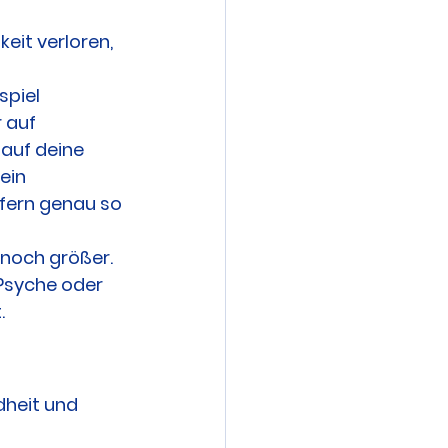
eit verloren, 
spiel 
 auf 
auf deine 
ein 
ofern genau so 
 noch größer. 
 Psyche oder 
.
dheit und 