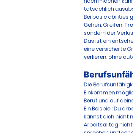
noch machen kannst
tatsächlich ausübs
Bei basic abilities
Gehen, Greifen, Tr
sondern der Verlust
Das ist ein entsch
eine versicherte G
verlieren, ohne au
Berufsunfäh
Die Berufsunfähigk
Einkommen möglich
Beruf und auf dein
Ein Beispiel: Du a
kannst dich nicht 
Arbeitsalltag nicht
sprechen und sehen