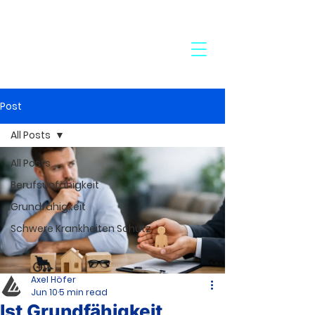
24-Stunden-Service:
+49 7272 77 45 29
Post
All Posts
All Posts
Berufsunfähigkeit
Grundfähigkeit
Schwere Krankheiten Schutz
Axel Höfer
Jun 10
5 min read
Ist Grundfähigkeit