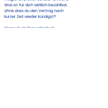
Was ist für dich wirklich bezahlbar, 
ohne dass du den Vertrag nach 
kurzer Zeit wieder kündigst?
Wenn du im Büro arbeitest, 
akademisch tätig bist oder viel 
Verantwortung trägst, ist BU oft die 
erste Wahl. Wenn du körperlich 
arbeitest und BU schwierig ist, kann 
Grundfähigkeit sinnvoll sein. Wenn 
deine größte Sorge die finanzielle 
Belastung nach einer schweren 
Diagnose ist, lohnt ein Blick auf die 
Absicherung schwerer Krankheiten.
Entscheidend ist nicht, was auf 
Werbeversprechen gut klingt. 
Entscheidend ist, wofür der Vertrag 