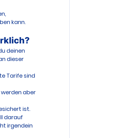
n, 
eben kann.
irklich?
du deinen 
n dieser 
e Tarife sind 
 
, werden aber 
ichert ist. 
ll darauf 
ht irgendein 