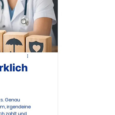
rklich
ts. Genau 
um, irgendeine 
ch zahlt und 