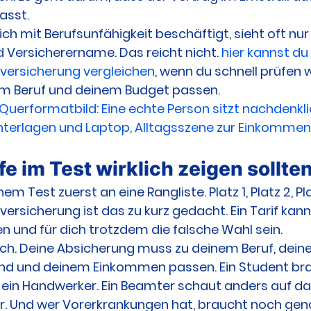
asst.
ich mit Berufsunfähigkeit beschäftigt, sieht oft nur
Versicherername. Das reicht nicht. 
hier kannst du
sversicherung vergleichen
, wenn du schnell prüfen w
m Beruf und deinem Budget passen.
 Querformatbild: Eine echte Person sitzt nachdenkl
nterlagen und Laptop, Alltagsszene zur Einkomme
e im Test wirklich zeigen sollte
em Test zuerst an eine Rangliste. Platz 1, Platz 2, Plat
ersicherung ist das zu kurz gedacht. Ein Tarif kann
n und für dich trotzdem die falsche Wahl sein.
ach. Deine Absicherung muss zu deinem Beruf, dein
d und deinem Einkommen passen. Ein Student bra
 ein Handwerker. Ein Beamter schaut anders auf d
er. Und wer Vorerkrankungen hat, braucht noch gen