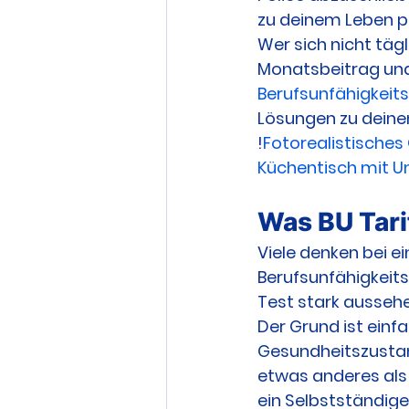
zu deinem Leben p
Wer sich nicht tägl
Monatsbeitrag und 
Berufsunfähigkeit
Lösungen zu deine
!
Fotorealistisches
Küchentisch mit U
Was BU Tarif
Viele denken bei ein
Berufsunfähigkeitsv
Test stark aussehe
Der Grund ist einf
Gesundheitszustan
etwas anderes als
ein Selbstständig