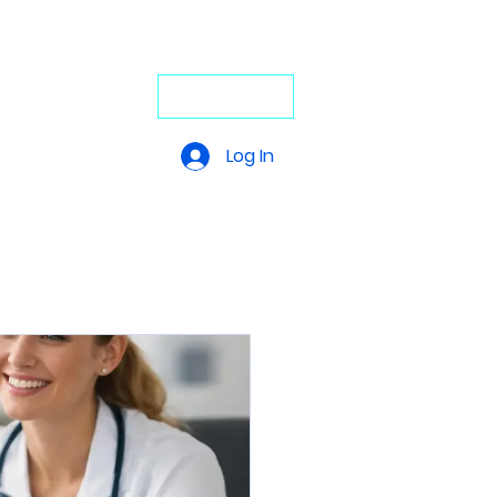
4-Stunden-Service: +49 7272 77 45
29
undfähigkeit
JETZT ANRUFEN
Video-Portal
Log In