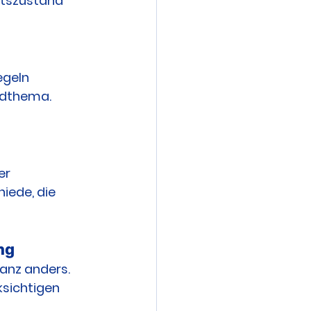
tszustand 
egeln 
ndthema. 
er 
iede, die 
ng
ganz anders. 
ksichtigen 