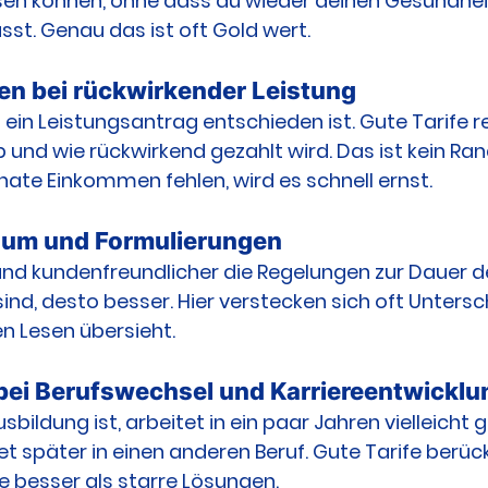
en können, ohne dass du wieder deinen Gesundhei
st. Genau das ist oft Gold wert.
en bei rückwirkender Leistung
 ein Leistungsantrag entschieden ist. Gute Tarife r
b und wie rückwirkend gezahlt wird. Das ist kein Ra
te Einkommen fehlen, wird es schnell ernst.
aum und Formulierungen
und kundenfreundlicher die Regelungen zur Dauer d
ind, desto besser. Hier verstecken sich oft Untersch
n Lesen übersieht.
bei Berufswechsel und Karriereentwicklu
sbildung ist, arbeitet in ein paar Jahren vielleicht 
et später in einen anderen Beruf. Gute Tarife berüc
 besser als starre Lösungen.