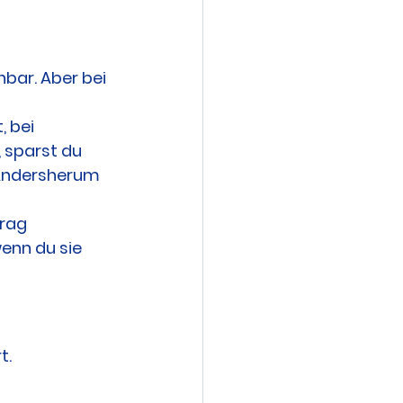
bar. Aber bei 
 bei 
 sparst du 
 Andersherum 
rag 
wenn du sie 
t.