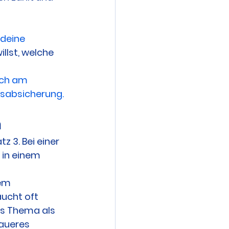
 
 deine 
illst, welche 
ich am 
nsabsicherung.
n
z 3. Bei einer 
 in einem 
em 
ucht oft 
as Thema als 
aueres 