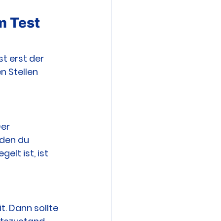
m Test 
t erst der 
n Stellen 
er 
 den du 
lt ist, ist 
t. Dann sollte 