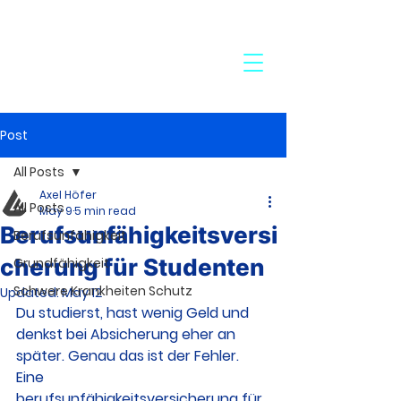
24-Stunden-Service:
+49 7272 77 45 29
Post
All Posts
Axel Höfer
All Posts
May 9
5 min read
Berufsunfähigkeitsversi
Berufsunfähigkeit
cherung für Studenten
Grundfähigkeit
Schwere Krankheiten Schutz
Updated:
May 12
Du studierst, hast wenig Geld und 
denkst bei Absicherung eher an 
später. Genau das ist der Fehler. 
Eine 
berufsunfähigkeitsversicherung für 